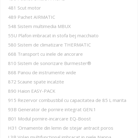
481 Scut motor
489 Pachet AIRMATIC
548 Sistem multimedia MBUX
55U Plafon imbracat in stofa bej macchiato
580 Sistem de climatizare THERMATIC
668 Transport cu inele de ancorare
810 Sistem de sonorizare Burmester®
868 Panou de instrumente wide
872 Scaune spate incalzite
890 Haion EASY-PACK
915 Rezervor combustibil cu capacitatea de 85 L marita
93B Generator de pornire integrat GEN.1
B01 Modul pornire-incarcare EQ-Boost
H31 Ornamente din lemn de stejar antracit poros
L3B Volan multifunctional imbracat in piele Nappa