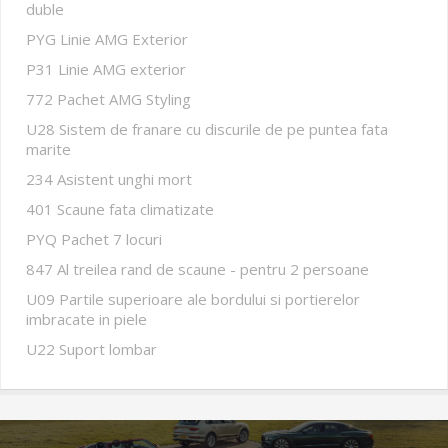
duble
PYG Linie AMG Exterior
P31 Linie AMG exterior
772 Pachet AMG Styling
U28 Sistem de franare cu discurile de pe puntea fata
marite
234 Asistent unghi mort
401 Scaune fata climatizate
PYQ Pachet 7 locuri
847 Al treilea rand de scaune - pentru 2 persoane
U09 Partile superioare ale bordului si portierelor
imbracate in piele
U22 Suport lombar