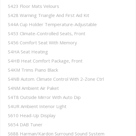
S423 Floor Mats Velours
S428 Warning Triangle And First Aid Kit
S44A Cup Holder Temperature-Adjustable
S453 Climate-Controlled Seats, Front
S456 Comfort Seat With Memory
S4HA Seat Heating
S4HB Heat Comfort Package, Front
S4KM Trims Piano Black
S4NB Autom. Climate Control With 2-Zone Ctrl
S4NM Ambient Air Paket
S4T8 Outside Mirror With Auto Dip
S4UR Ambient Interior Light
S610 Head-Up Display
S654 DAB Tuner
S688 Harman/Kardon Surround Sound System