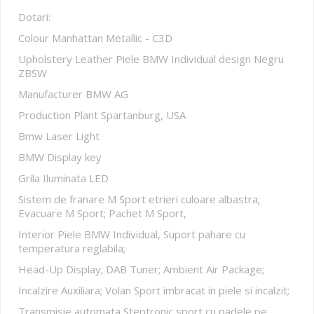
Dotari:
Colour Manhattan Metallic - C3D
Upholstery Leather Piele BMW Individual design Negru
ZBSW
Manufacturer BMW AG
Production Plant Spartanburg, USA
Bmw Laser Light
BMW Display key
Grila Iluminata LED
Sistem de franare M Sport etrieri culoare albastra;
Evacuare M Sport; Pachet M Sport,
Interior Piele BMW Individual, Suport pahare cu
temperatura reglabila;
Head-Up Display; DAB Tuner; Ambient Air Package;
Incalzire Auxiliara; Volan Sport imbracat in piele si incalzit;
Transmisie automata Steptronic sport cu padele pe