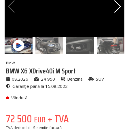
BMW
BMW X6 XDrive40i M Sport
08.2026
24 950
Benzina
SUV
Garanţie până la 15.08.2022
Vândută
72 500
+ TVA
EUR
TVA deductibil , Se emite factură