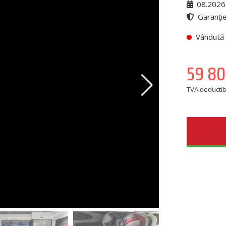
08.2026
Garanţie
Vândută
59 8
TVA deductibi