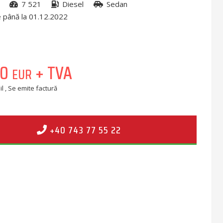
7 521
Diesel
Sedan
 până la 01.12.2022
00
+ TVA
EUR
l , Se emite factură
+40 743 77 55 22